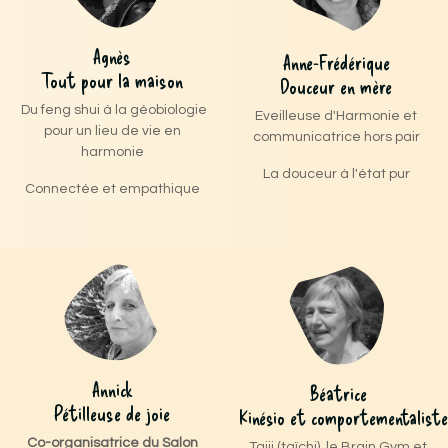
Agnès
Anne-Frédérique
Tout pour la maison
Douceur en mère
Du feng shui à la géobiologie
Eveilleuse d'Harmonie et
pour un lieu de vie en
communicatrice hors pair
harmonie
La douceur à l'état pur
Connectée et empathique
Annick
Béatrice
Pétilleuse de joie
Kinésio et comportementaliste
Co-organisatrice du Salon
Taiji (taïchi), le Brain Gym et