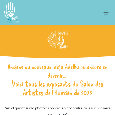
Se rendre au contenu
Anciens ou nouveaux, déjà Adelhu ou encore en
devenir...
Voici tous les exposants du Salon des
Artistes de l'Humain de 2025
*en cliquant sur la photo tu pourra en connaitre plus sur l'univers
de chacun*