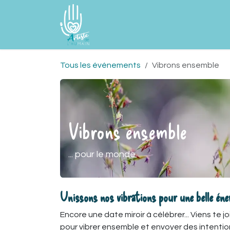
Se rendre au contenu
Accueil
À propos
Les AdelHu'
Tous les événements
Vibrons ensemble
Vibrons ensemble
... pour le monde
U
nissons nos vibrations pour une belle éner
Encore une date miroir à célébrer... Viens te
pour vibrer ensemble et envoyer des intentio